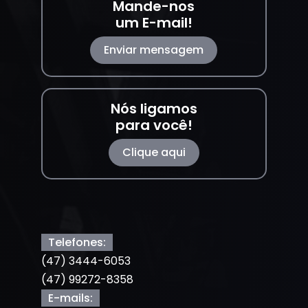
Mande-nos
um E-mail!
Enviar mensagem
Nós ligamos
para você!
Clique aqui
Telefones:
(47) 3444-6053
(47) 99272-8358
E-mails: