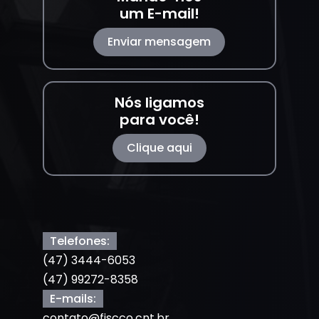
um E-mail!
Enviar mensagem
Nós ligamos
para você!
Clique aqui
Telefones:
(47) 3444-6053
(47) 99272-8358
E-mails:
contato@fiscco.cnt.br