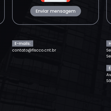
Enviar mensagem
E-mails:
H
contato@fiscco.cnt.br
Se
Se
E
Av
Sã