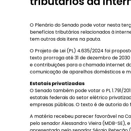
tributários da inter
O Plenário do Senado pode votar nesta terça
benefícios tributários relacionados à inter
tem outros dois itens na pauta.
O Projeto de Lei (PL) 4.635/2024 foi propost
texto prorroga até 31 de dezembro de 2030 o
e contribuições para a chamada internet d
comunicação de aparelhos domésticos e máqu
Estatais privatizadas
O Senado também pode votar o PL 1.791/2019
estatais federais do setor elétrico privati
empresas públicas. O texto é de autoria do 
A matéria recebeu parecer favorável na Co
pelo senador Alessandro Vieira (MDB-SE), e
apresentado pelo senador Sérgio Petecão 