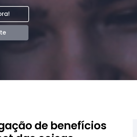
ra!
te
gação de benefícios