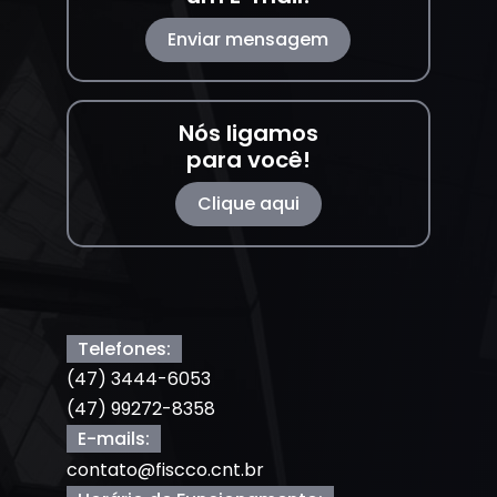
Enviar mensagem
Nós ligamos
para você!
Clique aqui
Telefones:
(47) 3444-6053
(47) 99272-8358
E-mails:
contato@fiscco.cnt.br