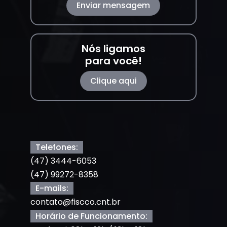
Enviar mensagem
Nós ligamos
para você!
Clique aqui
Telefones:
(47) 3444-6053
(47) 99272-8358
E-mails:
contato@fiscco.cnt.br
Horário de Funcionamento: