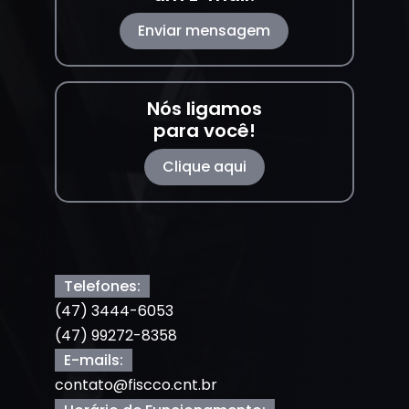
Enviar mensagem
Nós ligamos
para você!
Clique aqui
Telefones:
(47) 3444-6053
(47) 99272-8358
E-mails:
contato@fiscco.cnt.br