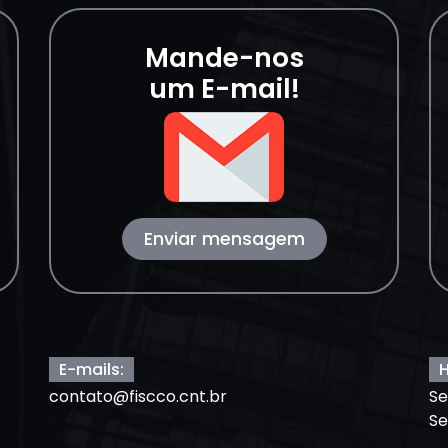
Mande-nos
um E-mail!
Enviar mensagem
E-mails:
H
contato@fiscco.cnt.br
Se
Se