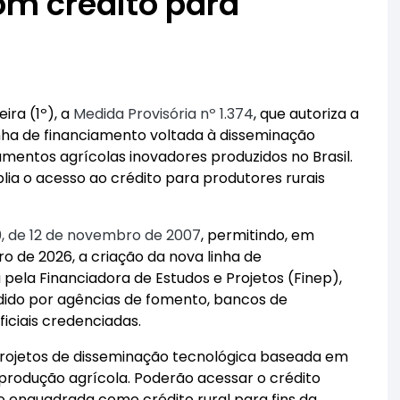
om crédito para
ira (1º), a
Medida Provisória nº 1.374
, que autoriza a
inha de financiamento voltada à disseminação
entos agrícolas inovadores produzidos no Brasil.
plia o acesso ao crédito para produtores rurais
40, de 12 de novembro de 2007
, permitindo, em
ro de 2026, a criação da nova linha de
pela Financiadora de Estudos e Projetos (Finep),
dido por agências de fomento, bancos de
ficiais credenciadas.
 projetos de disseminação tecnológica baseada em
produção agrícola. Poderão acessar o crédito
ão enquadrada como crédito rural para fins da