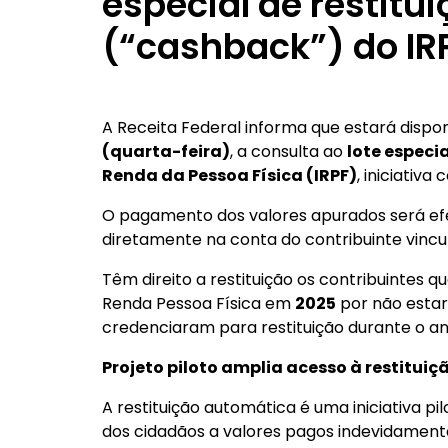
especial de restitu
(“cashback”) do IRPF
A Receita Federal informa que estará disponí
(quarta-feira)
, a consulta ao
lote especi
Renda da Pessoa Física (IRPF)
, iniciativ
O pagamento dos valores apurados será efet
diretamente na conta do contribuinte vincul
Têm direito a restituição os contribuintes
Renda Pessoa Física em
2025
por não estar
credenciaram para restituição durante o a
Projeto piloto amplia acesso à restituiç
A restituição automática é uma iniciativa pi
dos cidadãos a valores pagos indevidament