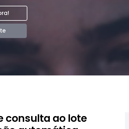
ra!
te
e consulta ao lote