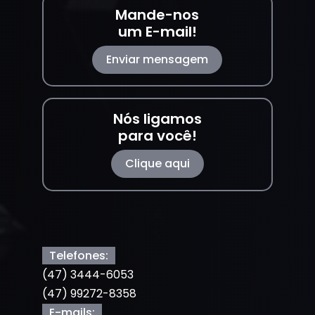
Mande-nos
um E-mail!
Enviar mensagem
Nós ligamos
para você!
Clique aqui
Telefones:
(47) 3444-6053
(47) 99272-8358
E-mails: