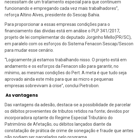
necessitam de um tratamento especial para que continuem
funcionando e empregando cada vez mais trabalhadores”,
reforça Altino Alves, presidente do Sescap Bahia.
Para proporcionar a essas empresas condições para o
financiamento das dívidas está em análise o PLP 341/2017,
projeto de lei complementar do deputado Jorginho Mello(PR/SC),
em paralelo com os esforços do Sistema Fenacon Sescap/Sescon
para mudar esse cenário.
“Logicamente já estamos trabalhando nisso. O projeto está em
andamento e os esforços da Fenacon são para garantir, no
mínimo, as mesmas condições do Pert. A meta é que tudo seja
aprovado ainda este mês para que as micro e pequenas
empresas sobrevivam à crise”, conclui Pietrobon.
As vantagens
Das vantagens da adesão, destaca-se a possibilidade de parcelar
os débitos provenientes de tributos retidos na fonte; devidos por
incorporadora optante do Regime Especial Tributário do
Patrimônio de Afetação; ou débitos lançados diante da
constatação de prática de crime de sonegação e fraude que antes
não podiam ser parcelados pelo programa.