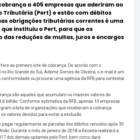
e cobrança a 405 empresas que aderiram ao
 Tributária (Pert) e estão com débitos
uas obrigações tributárias correntes é uma
 que instituiu o Pert, para que os
 das reduções de multas, juros e encargos
re ao primeiro lote de cobrança. De acordo com o
l no Rio Grande do Sul, Ademir Gomes de Oliveira, o e-mail é um
em conformidade ou procurar uma agência da RFB para contestar
brança são aqueles que acumulam os maiores valores de
 1,6 bilhão. Conforme estimativa da RFB, apenas 10 empresas
egram a lista de organizações que receberam a cobrança.
 valores devidos para evitar a exclusão.
 de pagar regularmente as parcelas dos débitos vencidos após 30
 União. Durante o mês de janeiro de 2018 a Receita realizará a
2017 dos demais optantes pelo Pert, bem como dará