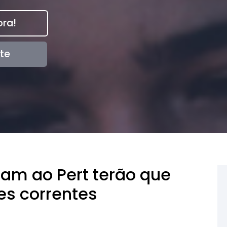
ra!
te
am ao Pert terão que
es correntes