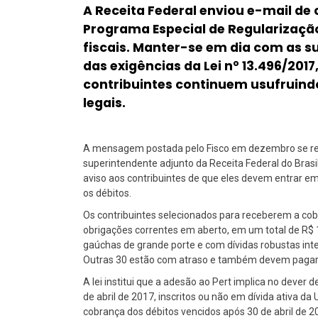
A Receita Federal enviou e-mail d
Programa Especial de Regularização
fiscais. Manter-se em dia com as s
das exigências da Lei nº 13.496/2017,
contribuintes continuem usufruindo
legais.
A mensagem postada pelo Fisco em dezembro se refe
superintendente adjunto da Receita Federal do Brasi
aviso aos contribuintes de que eles devem entrar 
os débitos.
Os contribuintes selecionados para receberem a co
obrigações correntes em aberto, em um total de R$
gaúchas de grande porte e com dívidas robustas int
Outras 30 estão com atraso e também devem pagar os
A lei institui que a adesão ao Pert implica no dever
de abril de 2017, inscritos ou não em dívida ativa da
cobrança dos débitos vencidos após 30 de abril de 