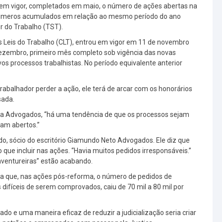
a em vigor, completados em maio, o número de ações abertas na
 números acumulados em relação ao mesmo período do ano
r do Trabalho (TST).
s Leis do Trabalho (CLT), entrou em vigor em 11 de novembro
ezembro, primeiro mês completo sob vigência das novas
os processos trabalhistas. No período equivalente anterior
 trabalhador perder a ação, ele terá de arcar com os honorários
sada.
ista Advogados, “há uma tendência de que os processos sejam
jam abertos.”
, sócio do escritório Giamundo Neto Advogados. Ele diz que
que incluir nas ações. “Havia muitos pedidos irresponsáveis.”
ventureiras” estão acabando.
a que, nas ações pós-reforma, o número de pedidos de
 difíceis de serem comprovados, caiu de 70 mil a 80 mil por
do e uma maneira eficaz de reduzir a judicialização seria criar