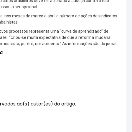
dicatos brasileiros deve ter acionado a Justiça contra o não
assou a ser opcional.
o, nos meses de março e abril o número de ações de sindicatos
balhistas.
novos processos representa uma “curva de aprendizado” de
 lei. “Criou-se muita expectativa de que a reforma mudaria
Temos visto, porém, um aumento.” As informações são do jornal
SC
rvados ao(s) autor(es) do artigo.