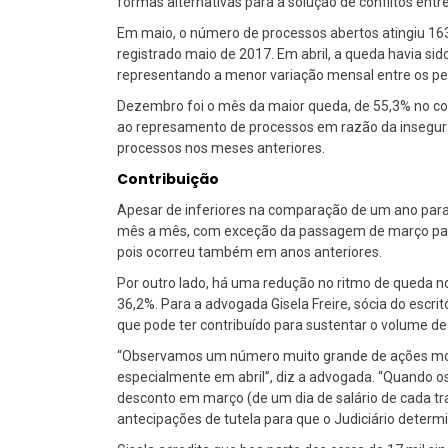
formas alternativas para a solução de conflitos ent
Em maio, o número de processos abertos atingiu 163
registrado maio de 2017. Em abril, a queda havia 
representando a menor variação mensal entre os pe
Dezembro foi o mês da maior queda, de 55,3% no com
ao represamento de processos em razão da insegur
processos nos meses anteriores.
Contribuição
Apesar de inferiores na comparação de um ano para
mês a mês, com exceção da passagem de março para 
pois ocorreu também em anos anteriores.
Por outro lado, há uma redução no ritmo de queda
36,2%. Para a advogada Gisela Freire, sócia do escrit
que pode ter contribuído para sustentar o volume de
“Observamos um número muito grande de ações movid
especialmente em abril”, diz a advogada. “Quando o
desconto em março (de um dia de salário de cada t
antecipações de tutela para que o Judiciário determ