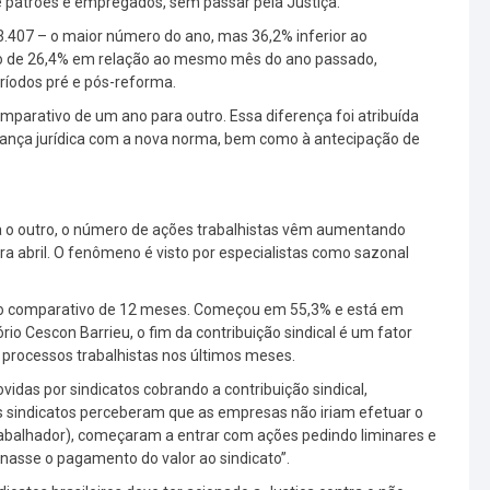
re patrões e empregados, sem passar pela Justiça.
.407 – o maior número do ano, mas 36,2% inferior ao
sido de 26,4% em relação ao mesmo mês do ano passado,
ríodos pré e pós-reforma.
parativo de um ano para outro. Essa diferença foi atribuída
ança jurídica com a nova norma, bem como à antecipação de
 o outro, o número de ações trabalhistas vêm aumentando
abril. O fenômeno é visto por especialistas como sazonal
 no comparativo de 12 meses. Começou em 55,3% e está em
ório Cescon Barrieu, o fim da contribuição sindical é um fator
 processos trabalhistas nos últimos meses.
as por sindicatos cobrando a contribuição sindical,
s sindicatos perceberam que as empresas não iriam efetuar o
rabalhador), começaram a entrar com ações pedindo liminares e
inasse o pagamento do valor ao sindicato”.