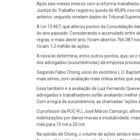
Após seis meses inteiros com a reforma trabalhist
Justiça do Trabalho registrou queda de 40,8% nos
anterior, segundo revelam dados do Tribunal Superio
A Lei 13.467, que alterou pontos da Consolidação da
do ano passado. Considerando o acumulado entre d
regras, e maio deste ano, foram abertos 766.387 nov
foram 1,3 milhão de ações.
A nova lei determina, entre outros pontos, que, se o
dos advogados (sucumbências) da empresa proces
Segundo Fabio Chong, sócio do escritório L.O. Bapt
mais sérios, com avaliação mais crítica antes que se
Essa também é a avaliação de Luiz Fernando Quevedo
advogados e trabalhadores estão avaliando melhor o 
Com a regra de sucumbência, as chamadas “ações a
O professor da PUC-RJ, José Márcio Camargo, afirm
indenizações por danos morais e insalubridade, mais
mês para 15 mil a 20 mil.
Na opinião de Chong, o volume de ações ainda é eleva