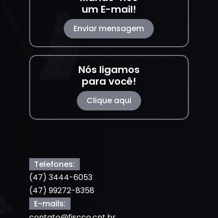
um E-mail!
Enviar mensagem
Nós ligamos
para você!
Clique aqui
Telefones:
(47) 3444-6053
(47) 99272-8358
E-mails:
contato@fiscco.cnt.br