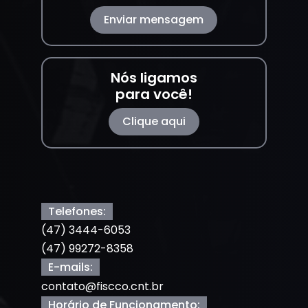
Enviar mensagem
Nós ligamos
para você!
Clique aqui
Telefones:
(47) 3444-6053
(47) 99272-8358
E-mails:
contato@fiscco.cnt.br
Horário de Funcionamento: