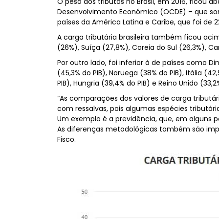
O peso dos tributos no Brasil, em 2016, ficou
Desenvolvimento Económico (OCDE) – que som
países da América Latina e Caribe, que foi de 
A carga tributária brasileira também ficou aci
(26%), Suíça (27,8%), Coreia do Sul (26,3%), Cana
Por outro lado, foi inferior à de países como D
(45,3% do PIB), Noruega (38% do PIB), Itália (4
PIB), Hungria (39,4% do PIB) e Reino Unido (33,2
“As comparações dos valores de carga tributár
com ressalvas, pois algumas espécies tributár
Um exemplo é a previdência, que, em alguns paí
As diferenças metodológicas também são impor
Fisco.