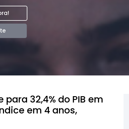
ra!
te
e para 32,4% do PIB em
índice em 4 anos,