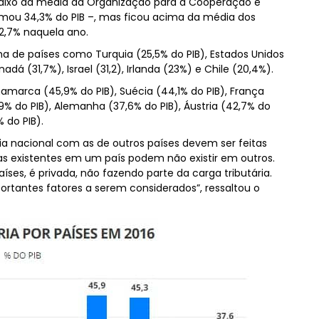
 abaixo da média da Organização para a Cooperação e
ou 34,3% do PIB –, mas ficou acima da média dos
22,7% naquela ano.
ma de países como Turquia (25,5% do PIB), Estados Unidos
dá (31,7%), Israel (31,2), Irlanda (23%) e Chile (20,4%).
inamarca (45,9% do PIB), Suécia (44,1% do PIB), França
2,9% do PIB), Alemanha (37,6% do PIB), Áustria (42,7% do
% do PIB).
ia nacional com as de outros países devem ser feitas
ias existentes em um país podem não existir em outros.
ses, é privada, não fazendo parte da carga tributária.
tantes fatores a serem considerados”, ressaltou o