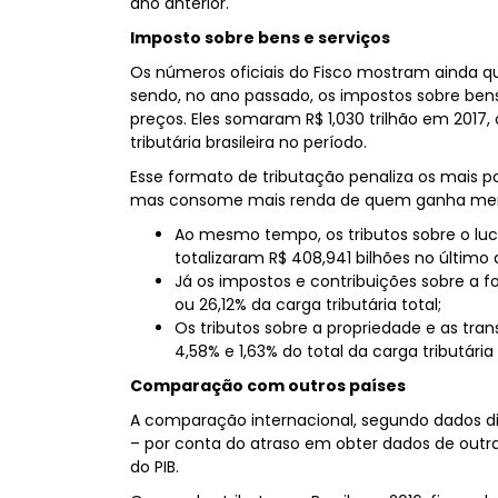
ano anterior.
Imposto sobre bens e serviços
Os números oficiais do Fisco mostram ainda qu
sendo, no ano passado, os impostos sobre bens 
preços. Eles somaram R$ 1,030 trilhão em 2017,
tributária brasileira no período.
Esse formato de tributação penaliza os mais p
mas consome mais renda de quem ganha me
Ao mesmo tempo, os tributos sobre o luc
totalizaram R$ 408,941 bilhões no último a
Já os impostos e contribuições sobre a fo
ou 26,12% da carga tributária total;
Os tributos sobre a propriedade e as tra
4,58% e 1,63% do total da carga tributária
Comparação com outros países
A comparação internacional, segundo dados di
– por conta do atraso em obter dados de outra
do PIB.