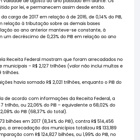
m validade de agosto do ano passado em diante. Os
itido por lei, e permanecem assim desde então.
da carga de 2017 em relação à de 2016, de 0,14% do PIB,
m relação à tributação sobre as demais bases
lação ao ano anterior manteve-se constante, à
am um decréscimo de 0,23% do PIB em relação ao ano
ela Receita Federal mostram que foram arrecadados no
municipais – R$ 2,127 trilhões (valor não inclui multas e
trilhões.
ições havia somado R$ 2,021 trilhões, enquanto o PIB do
nda de acordo com informações da Receita Federal, a
 trilhão, ou 22,06% do PIB – equivalente a 68,02% do
 22,08% do PIB (68,37% do total).
 bilhões em 2017 (8,34% do PIB), contra R$ 514,456
o, a arrecadação dos municípios totalizou R$ 133,189
mparação com R$ 124,827 bilhões, ou 1,99% do PIB, no