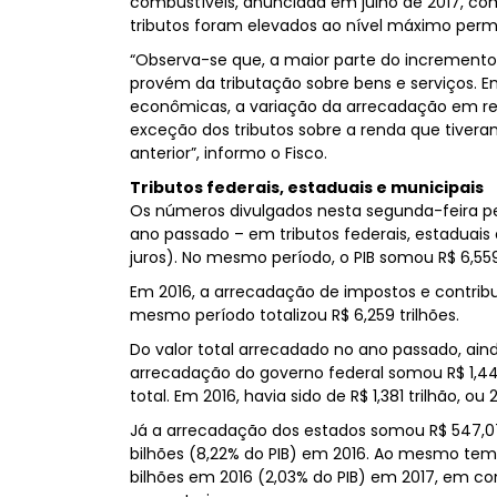
combustíveis, anunciada em julho de 2017, co
tributos foram elevados ao nível máximo perm
“Observa-se que, a maior parte do incremento 
provém da tributação sobre bens e serviços. E
econômicas, a variação da arrecadação em re
exceção dos tributos sobre a renda que tiver
anterior”, informo o Fisco.
Tributos federais, estaduais e municipais
Os números divulgados nesta segunda-feira p
ano passado – em tributos federais, estaduais e 
juros). No mesmo período, o PIB somou R$ 6,559 
Em 2016, a arrecadação de impostos e contribu
mesmo período totalizou R$ 6,259 trilhões.
Do valor total arrecadado no ano passado, ai
arrecadação do governo federal somou R$ 1,447
total. Em 2016, havia sido de R$ 1,381 trilhão, ou
Já a arrecadação dos estados somou R$ 547,073
bilhões (8,22% do PIB) em 2016. Ao mesmo temp
bilhões em 2016 (2,03% do PIB) em 2017, em co