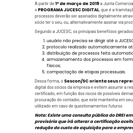
1º de março de 2019
A partir de
a Junta Comercial
PROGRAMA JUCESC DIGITAL
o
, que é a tramitaç
processos deverão ser assinados digitalmente atra
sócio ter o seu, ou, alternativamente assinar via pro
Segundo a JUCESC, os principais benefícios gerados 
usuário não precisa se dirigir até a JUCES
protocolo realizado automaticamente atr
distribuição de processos feita automat
armazenamento dos processos em formato
físicos;
compactação de etapas processuais.
Sescon/SC orienta seus repr
Dessa forma, o
digital dos sócios da empresa e evitem assumir a re
certificado, em função dos riscos de possíveis deman
procuração do contador, que este mantenha em seu p
utilizado em caso de questionamentos futuros.
Nota: Existe uma consulta pública do DREI 
provisória que irá alterar a certificação acei
redução do custo de aquisição para o empres