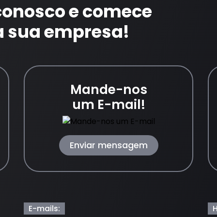
 conosco e comece
a sua empresa!
Mande-nos
um E-mail!
Enviar mensagem
E-mails:
H