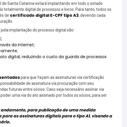
 de Santa Catarina estará implantando em todo o estado
ão totalmente digital de processos e livros. Para tanto, todos os
certificado digital E-CPF tipo A3
vés de
, devendo cada
curação.
pela implantação do processo digital são:
C;
avés da internet;
icamente;
 digital, reduzindo o custo da guarda de processos
esentados
para que façam as assinaturas via certificação
sponsabilidade de assinatura via procuração com seu
das futuras entre sócios. Caso seja necessário assinar via
oder uma via do ato assinado por todos os sócios, para ser
em andamento, para publicação de uma medida
ta para as assinaturas digitais para o tipo A1, visando a
ário.