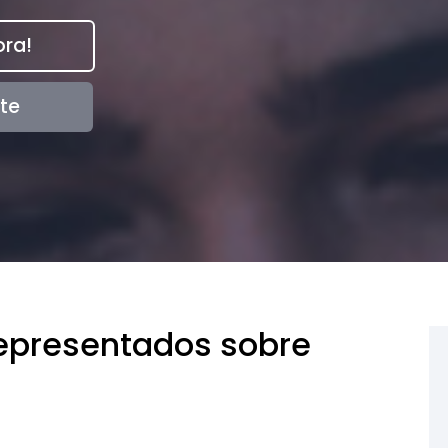
ra!
te
epresentados sobre