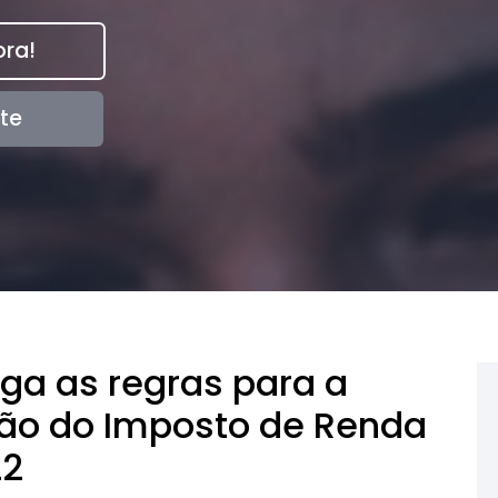
ra!
te
lga as regras para a
ção do Imposto de Renda
22