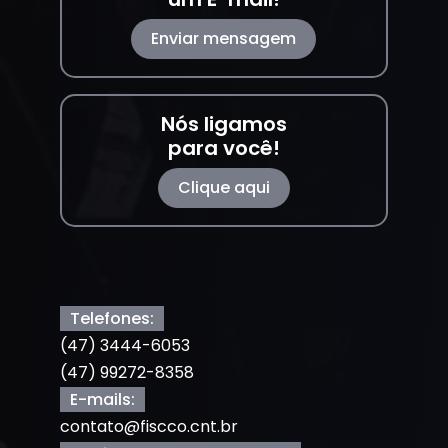
Enviar mensagem
Nós ligamos
para você!
Clique aqui
Telefones:
(47) 3444-6053
(47) 99272-8358
E-mails:
contato@fiscco.cnt.br