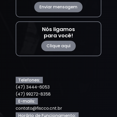
Enviar mensagem
Nós ligamos
para você!
Clique aqui
Telefones:
(47) 3444-6053
(47) 99272-8358
E-mails:
contato@fiscco.cnt.br
Horário de Funcionamento: