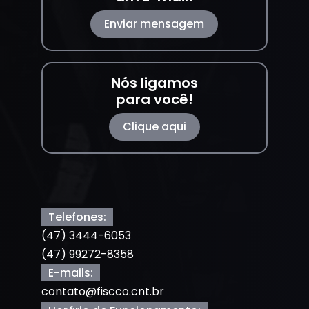
Enviar mensagem
Nós ligamos
para você!
Clique aqui
Telefones:
(47) 3444-6053
(47) 99272-8358
E-mails:
contato@fiscco.cnt.br