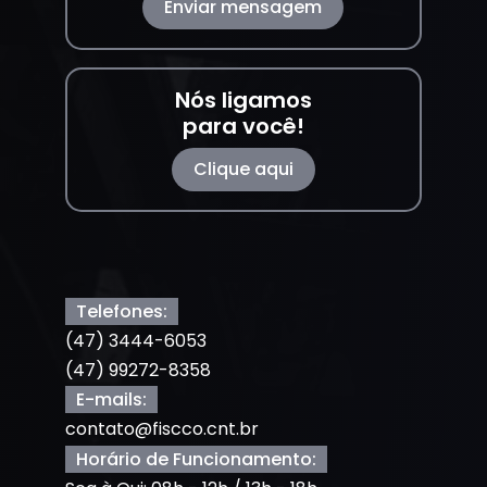
Enviar mensagem
Nós ligamos
para você!
Clique aqui
Telefones:
(47) 3444-6053
(47) 99272-8358
E-mails:
contato@fiscco.cnt.br
Horário de Funcionamento: